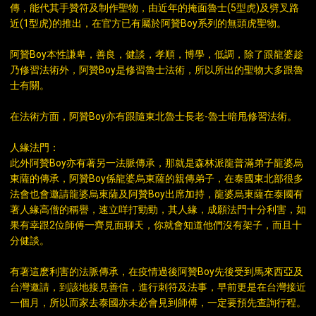
傳，能代其手贊符及制作聖物，由近年的掩面魯士(5型虎)及劈叉路
近(1型虎)的推出，在官方已有屬於阿贊Boy系列的無頭虎聖物。
阿贊Boy本性謙卑，善良，健談，孝順，博學，低調，除了跟龍婆趁
乃修習法術外，阿贊Boy是修習魯士法術，所以所出的聖物大多跟魯
士有關。
在法術方面，阿贊Boy亦有跟隨東北魯士長老-魯士暗甩修習法術。
人緣法門：
此外阿贊Boy亦有著另一法脈傳承，那就是森林派龍普滿弟子龍婆烏
東薩的傳承，阿贊Boy係龍婆烏東薩的親傳弟子，在泰國東北部很多
法會也會邀請龍婆烏東薩及阿贊Boy出席加持，龍婆烏東薩在泰國有
著人緣高僧的稱譽，速立咩打勁勁，其人緣，成願法門十分利害，如
果有幸跟2位師傅一齊見面聊天，你就會知道他們沒有架子，而且十
分健談。
有著這麽利害的法脈傳承，在疫情過後阿贊Boy先後受到馬來西亞及
台灣邀請，到該地接見善信，進行刺符及法事，早前更是在台灣接近
一個月，所以而家去泰國亦未必會見到師傅，一定要預先查詢行程。