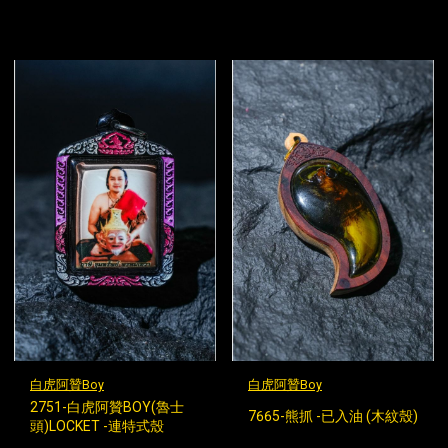
白虎阿贊Boy
白虎阿贊Boy
2751-白虎阿贊BOY(魯士
7665-熊抓 -已入油 (木紋殼)
頭)LOCKET -連特式殼