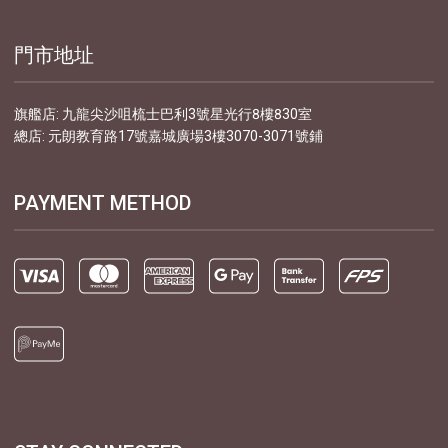
門市地址
旗艦店: 九龍尖沙咀梳士巴利3號星光行8樓830室
總店: 元朗教育路17號嘉城廣場3樓3070-3071號鋪
PAYMENT METHOD