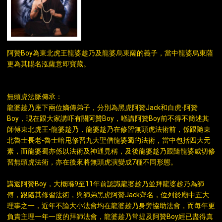
白虎阿贊Boy
阿贊Boy為東北虎王龍婆趁乃及龍婆烏東薩的義子，當中龍婆烏東薩
更為其賜名泓薩意即寶藏。
無頭虎法脈傳承：
龍婆趁乃座下兩位嫡傳弟子，分別為黑虎阿贊Jack和白虎-阿贊
Boy，現在跟大家講吓有關阿贊Boy，喺講阿贊Boy前不得不簡述其
師傅東北虎王-龍婆趁乃，龍婆趁乃在修習無頭虎法術前，係跟隨東
北魯士長老-魯士暗甩修習九大聖僧龍婆蜀的法術，當中包括四大元
素，而龍婆蜀亦係以法術及神通見稱，及後龍婆趁乃跟隨龍婆威切修
習無頭虎法術，亦在後來將無頭虎演變成7種不同形態。
講返阿贊Boy，大概喺9至11年前認識龍婆趁乃並拜龍婆趁乃為師
傅，跟隨其修習法術，與師弟黑虎阿贊Jack齊名，位列於廟中五大
理事之一，近年不論大小法會均在龍婆趁乃身旁協助法會，而每年更
負責主理一年一度的拜師法會，龍婆趁乃常提及阿贊Boy經已盡得真