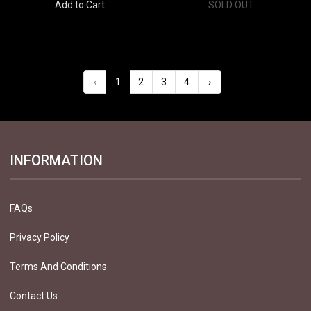
Add to Cart
SOLD OUT
‹
1
2
3
4
›
INFORMATION
FAQs
Privacy Policy
Terms And Conditions
Contact Us