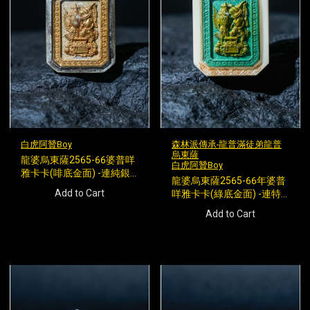
白虎阿贊Boy
森林派傳承-龍普滿徒弟龍普
烏東薩
龍婆烏東薩2565-66婆普咩
白虎阿贊Boy
雅卡卡(啡底金面) -連純銀
龍婆烏東薩2565-66年婆普
殼
Add to Cart
咩雅卡卡(綠底金面) -連特
式殼
Add to Cart