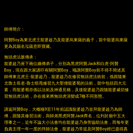
DESCRIPTION
師傅簡介：
阿贊Boy為東北虎王龍婆趁乃及龍婆烏東薩的義子，當中龍婆烏東薩
更為其賜名泓薩意即寶藏。
無頭虎法脈傳承：
龍婆趁乃座下兩位嫡傳弟子，分別為黑虎阿贊Jack和白虎-阿贊
Boy，現在跟大家講吓有關阿贊Boy，喺講阿贊Boy前不得不簡述其
師傅東北虎王-龍婆趁乃，龍婆趁乃在修習無頭虎法術前，係跟隨東
北魯士長老-魯士暗甩修習九大聖僧龍婆蜀的法術，當中包括四大元
素，而龍婆蜀亦係以法術及神通見稱，及後龍婆趁乃跟隨龍婆威切修
習無頭虎法術，亦在後來將無頭虎演變成7種不同形態。
講返阿贊Boy，大概喺9至11年前認識龍婆趁乃並拜龍婆趁乃為師
傅，跟隨其修習法術，與師弟黑虎阿贊Jack齊名，位列於廟中五大
理事之一，近年不論大小法會均在龍婆趁乃身旁協助法會，而每年更
負責主理一年一度的拜師法會，龍婆趁乃常提及阿贊Boy經已盡得真