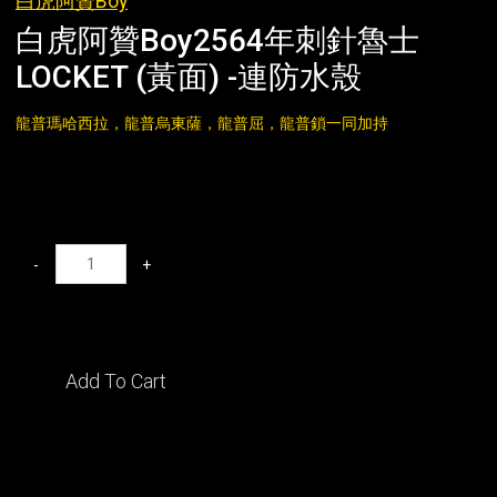
白虎阿贊Boy
白虎阿贊Boy2564年刺針魯士
LOCKET (黃面) -連防水殼
龍普瑪哈西拉，龍普烏東薩，龍普屈，龍普鎖一同加持
-
+
Add To Cart