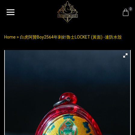
0
Home
白虎阿贊Boy2564年刺針魯士LOCKET (黃面) -連防水殼