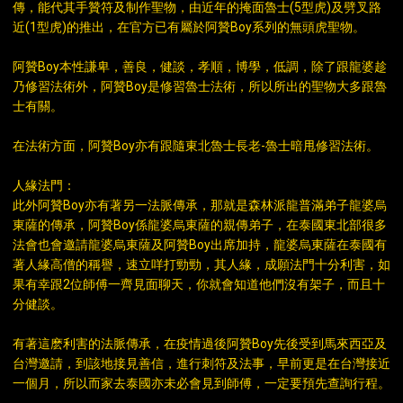
傳，能代其手贊符及制作聖物，由近年的掩面魯士(5型虎)及劈叉路
近(1型虎)的推出，在官方已有屬於阿贊Boy系列的無頭虎聖物。
阿贊Boy本性謙卑，善良，健談，孝順，博學，低調，除了跟龍婆趁
乃修習法術外，阿贊Boy是修習魯士法術，所以所出的聖物大多跟魯
士有關。
在法術方面，阿贊Boy亦有跟隨東北魯士長老-魯士暗甩修習法術。
人緣法門：
此外阿贊Boy亦有著另一法脈傳承，那就是森林派龍普滿弟子龍婆烏
東薩的傳承，阿贊Boy係龍婆烏東薩的親傳弟子，在泰國東北部很多
法會也會邀請龍婆烏東薩及阿贊Boy出席加持，龍婆烏東薩在泰國有
著人緣高僧的稱譽，速立咩打勁勁，其人緣，成願法門十分利害，如
果有幸跟2位師傅一齊見面聊天，你就會知道他們沒有架子，而且十
分健談。
有著這麽利害的法脈傳承，在疫情過後阿贊Boy先後受到馬來西亞及
台灣邀請，到該地接見善信，進行刺符及法事，早前更是在台灣接近
一個月，所以而家去泰國亦未必會見到師傅，一定要預先查詢行程。