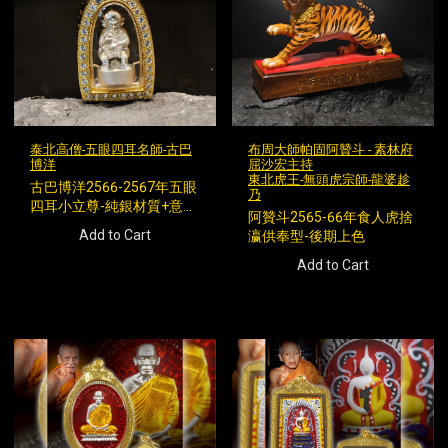
泰北高僧-五眼四耳名師-古巴
布周大師帕固阿贊斗 - 素林府
博洋
屈沙宏主持
東北虎王-無頭虎宗師-龍婆趁
古巴博洋2566-2567年五眼
乃
四耳小立尊-純銀材質+意大
阿贊斗2565-66年食人虎捨
利金殼
Add to Cart
瀛供奉型-後期上色
Add to Cart