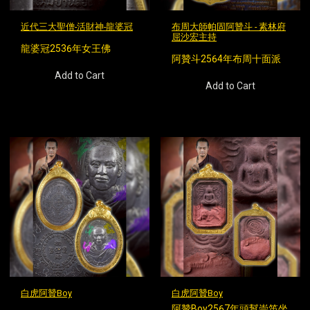
近代三大聖僧-活財神-龍婆冠
布周大師帕固阿贊斗 - 素林府
屈沙宏主持
龍婆冠2536年女王佛
阿贊斗2564年布周十面派
Add to Cart
Add to Cart
白虎阿贊Boy
白虎阿贊Boy
阿贊Boy2567年頭幫崇笛坐