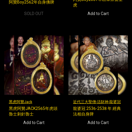
阿贊Boy2562年自身佛牌
虎
SOLD OUT
Add to Cart
黑虎阿贊Jack
近代三大聖僧-活財神-龍婆冠
黑虎阿贊JACK2565年虎頭
龍婆冠 2536-2538 年 經典
魯士刺針魯士
法相自身牌
Add to Cart
Add to Cart