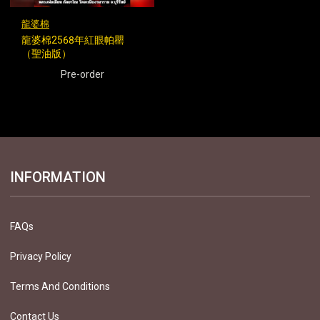
龍婆棉
龍婆棉2568年紅眼帕罌
（聖油版）
Pre-order
INFORMATION
FAQs
Privacy Policy
Terms And Conditions
Contact Us