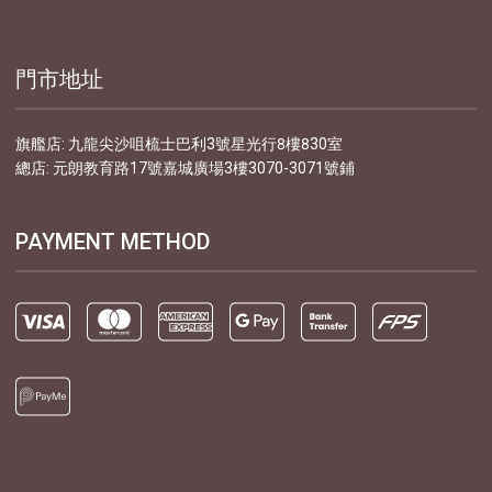
門市地址
旗艦店: 九龍尖沙咀梳士巴利3號星光行8樓830室
總店: 元朗教育路17號嘉城廣場3樓3070-3071號鋪
PAYMENT METHOD