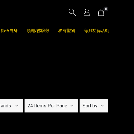
0
師傅自身
頸繩/佛牌殼
稀有聖物
每月功德活動
rands
24 Items Per Page
Sort by