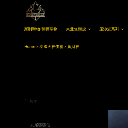
新到聖物•預購聖物
東北無頭虎
屈沙宏系列
Home
泰國天神佛祖
黃財神
1 Item
All Categories
九尾狐狐仙