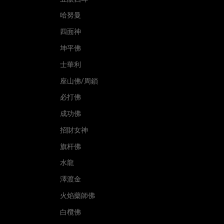
哈努曼
四面神
坤平佛
士華利
座山佛/周鎖
必打佛
成功佛
招財女神
旗杆佛
水龍
澤渡金
火焰藥師佛
白欖佛