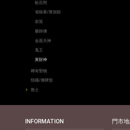
盼百間
省格寨/善加財
祟笛
藥師佛
金面天神
鬼王
黃財神
稀有聖物
頸繩/佛牌殼
魯士
INFORMATION
門市地