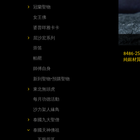
冠蘭聖物
女王佛
婆普咩雅卡卡
屈沙宏系列
崇笛
8486-
帕罌
純銀材質
師傅自身
新到聖物•預購聖物
東北無頭虎
每月功德活動
沙力架人緣鳥
泰國九大聖僧
泰國天神佛祖
五眼四耳