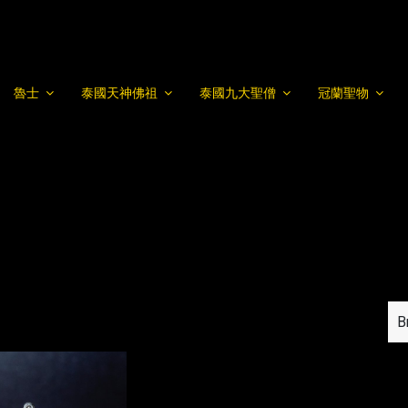
魯士
泰國天神佛祖
泰國九大聖僧
冠蘭聖物
黃財神
B