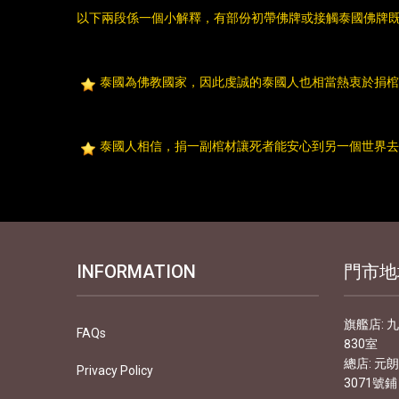
以下兩段係一個小解釋，有部份初帶佛牌或接觸泰國佛牌既
泰國為佛教國家，因此虔誠的泰國人也相當熱衷於捐棺
泰國人相信，捐一副棺材讓死者能安心到另一個世界去
INFORMATION
門市地
旗艦店: 
FAQs
830室
總店: 元
Privacy Policy
3071號鋪