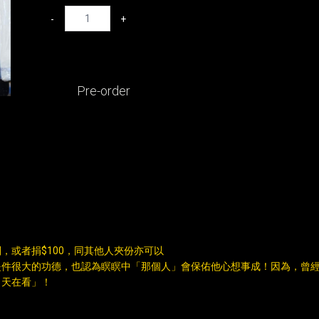
-
+
Pre-order
副，或者捐$100，同其他人夾份亦可以
是件很大的功德，也認為瞑瞑中「那個人」會保佑他心想事成！因為，曾
，天在看」！