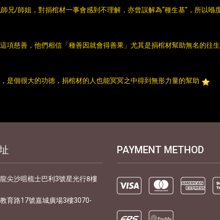
師兄/師姐，對捐棺材一事會感到不理解，亦曾誤解為“種生基”，所以喺
這項慈善，他們相信「種善因就會得善果」尤其是捐棺材幫助無名的往生
，是個很大的功德，捐棺材的人也能冥冥之中得到無形力量的幫助
址
PAYMENT METHOD
九龍尖沙咀梳士巴利3號星光行8樓
朗教育路17號嘉城廣場3樓3070-