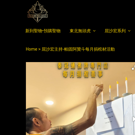
新到聖物•預購聖物
東北無頭虎
屈沙宏系列
Home
屈沙宏主持-帕固阿贊斗每月捐棺材活動