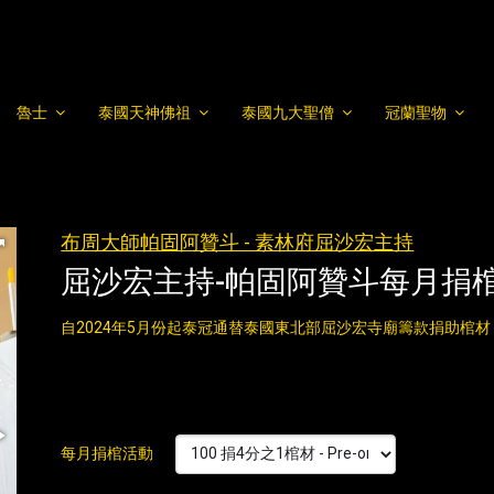
魯士
泰國天神佛祖
泰國九大聖僧
冠蘭聖物
布周大師帕固阿贊斗 - 素林府屈沙宏主持
屈沙宏主持-帕固阿贊斗每月捐
自2024年5月份起泰冠通替泰國東北部屈沙宏寺廟籌款捐助棺材
每月捐棺活動