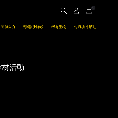
0
師傅自身
頸繩/佛牌殼
稀有聖物
每月功德活動
棺材活動