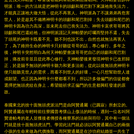
明派：唯一的方法就是把神明卡的頭顱和尾巴割下來讓祂喪失法力，
才能真正讓祂大徹大悟，從此不再害人。神明派為了不讓弟弟再危害
世人，於是趁其不備將神明卡的頭顱和尾巴割掉；失去頭顱和尾巴的
神明卡因為功力高深，並未死去但已喪失法力。神明卡哀求哥哥將其
頭顱和尾巴還給祂，但神明派謹記天神帕嬰的叮囑而堅持不還，失去
了頭尾的神明卡既看不見、聽不到也說不出，自然也就無法再害人
了，為了維持生命的神明卡只好聽從哥哥的話，專心修行。多年之
後，神明卡突然明白為何天神帕嬰會讓哥哥把自己的頭顱和尾巴割
掉，痛改前非並且從此專心修行。天神帕嬰後來發現神明卡已改邪歸
正，於是賜予無頭的神明卡聽力和更多法術，從此以後無頭虎神明卡
便只能聽見世人的需求，而看不到世人的好壞，一心只想幫助世人達
成願望。也正因為神明卡什麼都看不到，所以許多做偏門的信徒都會
選擇把無頭虎紋在身上，希望能祈求正偏門的生意都興旺發達的原
故。
泰國東北的捨十面無頭虎派法門是由阿贊通屬（已圓寂）所創立的。
阿贊通屬在年輕時前往寮國普考懷山上俢法的時候，遇到一位名叫阿
贊達帕考的老人並獲後者傳授各種寮系的法術與符印，其中有一個法
門就是捨十面無頭虎法門。學習此法門就必須以阿贊通屬自己的兩個
小孩的生命來做為代價換取，而阿贊通屬是在沙功府結婚並一共生了