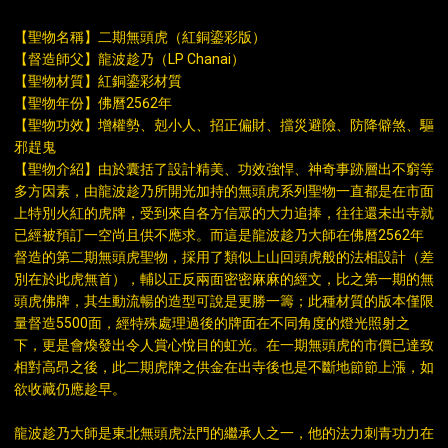
【聖物名稱】二期無頭虎（紅銅鎏彩版）
【督造師父】龍波趁乃（LP Chanai）
【聖物材質】紅銅鎏彩材質
【聖物年份】佛曆2562年
【聖物功效】增權勢、剋小人、招正偏財、擋災避險、防降僻煞、驅
邪趕鬼
【聖物介紹】由於囊括了設計精美、功效強悍、神奇事跡層出不窮等
多方因素，由龍波趁乃所開光加持的無頭虎系列聖物一直都是在市面
上特別火紅的虎牌，受到來自各方信眾的大力追捧，往往還未出寺就
已經被預訂一空尚且供不應求。而這是龍波趁乃大師在佛曆2562年
督造的第二期無頭虎聖物，採用了類似上山回頭虎般的法相設計（差
別在於此虎無首），輔以正反兩面密密麻麻的經文，比之第一期的無
頭虎佛牌，其生動流暢的造型可說是更勝一籌；此種材質的版本僅限
量督造5500面，經特殊處理過後的牌面在不同角度的燈光照射之
下，更是會煥發出令人賞心悅目的虹光。在一期無頭虎的市價已達致
相對高昂之後，此二期虎牌之供金在出寺後也是不斷地節節上漲，如
欲收藏仍應趁早。
龍波趁乃大師是東北無頭虎法門的繼承人之一，他的法力刺青功力在