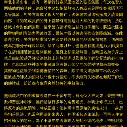
泰北非常出名。曾有一夥橫行於春武里地區的強盜集團，每次在警方
圍捕他們的時候，總會發生諸如槍擊無法入身或者是匪徒突然隱形不
見等異象，對警方造成了很大的傷亡；後來警方派遣密探潛入該集團
內部，才知道成員們的身上都帶有龍波趁乃大師的刺青或聖物，所以
槍械才會對他們無用。後來警方請求龍波趁乃出手相助，將這批匪徒
的聖物和刺青法力悉數收回，最後才得以將這個強盜集團殲滅。在此
事件之後，警方便懇求師父務必要對紋身者的品德多加留意，切勿隨
便為犯罪分子施以法刺。除了此事以外，也曾經有龍波趁乃大師摸弟
子在店鋪裡遭搶匪連開數槍，但身上卻毫髮無傷，當時這名弟子身上
就是由龍波趁乃師父為他紋上的無頭虎以及佩戴了師父督造的必打佛
牌，也因為這些神奇的事跡讓龍波趁乃師父的名聲變得越來越響亮，
其聖物也益發受到南傳善信們的青睞。除了擋災避險非常出名之外，
龍波趁乃師父的招財法門也十分強勁，不少經商失敗者在佩戴了師父
的佛牌後，紛紛都有生意突然好轉的事跡傳出。
無頭虎法門的由來據說是在一千多年前，有兩位大神兄弟：普照神明
派和普照神明卡，祂們是修行多年的兩隻老虎。神明派修行正法，已
將原有的戾氣消除，將成正道；但神明卡因原始的戾性未消，一身所
學均是黑法，也常利用法術來害人。神明派知道弟弟若一再害人便會
招來極大的惡報，為了不讓弟弟將來陷入萬劫不復的地步，神明派於
是去找天神帕嬰，希望後者能夠幫助弟弟懸崖勒馬。天神帕嬰告訴神