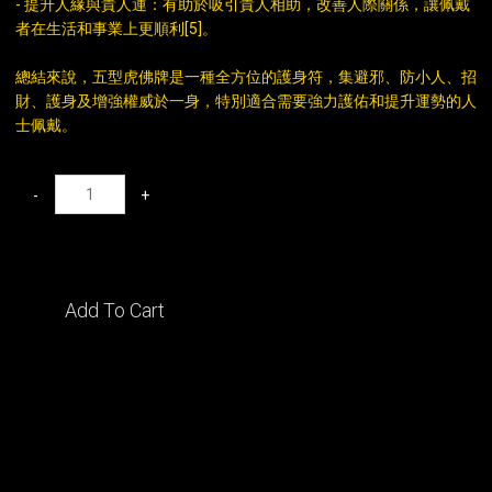
- 提升人緣與貴人運：有助於吸引貴人相助，改善人際關係，讓佩戴
者在生活和事業上更順利[5]。
總結來說，五型虎佛牌是一種全方位的護身符，集避邪、防小人、招
財、護身及增強權威於一身，特別適合需要強力護佑和提升運勢的人
士佩戴。
-
+
Add To Cart
DESCRIPTION