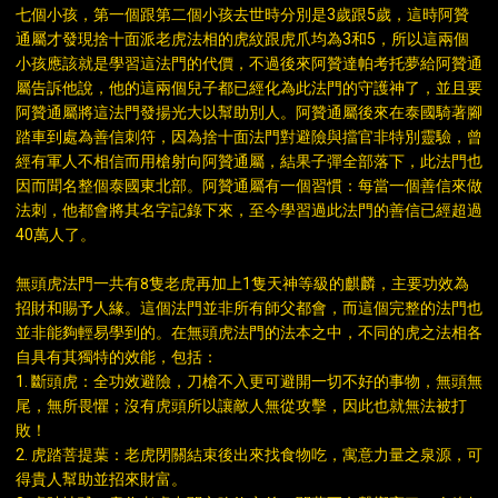
七個小孩，第一個跟第二個小孩去世時分別是3歲跟5歲，這時阿贊
通屬才發現捨十面派老虎法相的虎紋跟虎爪均為3和5，所以這兩個
小孩應該就是學習這法門的代價，不過後來阿贊達帕考托夢給阿贊通
屬告訴他說，他的這兩個兒子都已經化為此法門的守護神了，並且要
阿贊通屬將這法門發揚光大以幫助別人。阿贊通屬後來在泰國騎著腳
踏車到處為善信刺符，因為捨十面法門對避險與擋官非特別靈驗，曾
經有軍人不相信而用槍射向阿贊通屬，結果子彈全部落下，此法門也
因而聞名整個泰國東北部。阿贊通屬有一個習慣：每當一個善信來做
法刺，他都會將其名字記錄下來，至今學習過此法門的善信已經超過
40萬人了。
無頭虎法門一共有8隻老虎再加上1隻天神等級的麒麟，主要功效為
招財和賜予人緣。這個法門並非所有師父都會，而這個完整的法門也
並非能夠輕易學到的。在無頭虎法門的法本之中，不同的虎之法相各
自具有其獨特的效能，包括：
1. 斷頭虎：全功效避險，刀槍不入更可避開一切不好的事物，無頭無
尾，無所畏懼；沒有虎頭所以讓敵人無從攻擊，因此也就無法被打
敗！
2. 虎踏菩提葉：老虎閉關結束後出來找食物吃，寓意力量之泉源，可
得貴人幫助並招來財富。