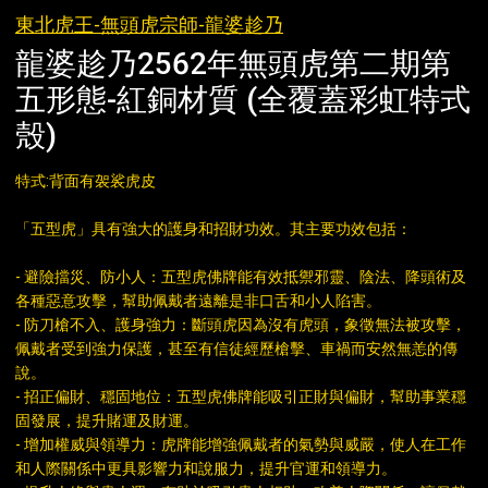
東北虎王-無頭虎宗師-龍婆趁乃
龍婆趁乃2562年無頭虎第二期第
五形態-紅銅材質 (全覆蓋彩虹特式
殼)
特式:背面有袈裟虎皮
「五型虎」具有強大的護身和招財功效。其主要功效包括：
- 避險擋災、防小人：五型虎佛牌能有效抵禦邪靈、陰法、降頭術及
各種惡意攻擊，幫助佩戴者遠離是非口舌和小人陷害。
- 防刀槍不入、護身強力：斷頭虎因為沒有虎頭，象徵無法被攻擊，
佩戴者受到強力保護，甚至有信徒經歷槍擊、車禍而安然無恙的傳
說。
- 招正偏財、穩固地位：五型虎佛牌能吸引正財與偏財，幫助事業穩
固發展，提升賭運及財運。
- 增加權威與領導力：虎牌能增強佩戴者的氣勢與威嚴，使人在工作
和人際關係中更具影響力和說服力，提升官運和領導力。