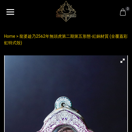
0
Home
龍婆趁乃2562年無頭虎第二期第五形態-紅銅材質 (全覆蓋彩
虹特式殼)