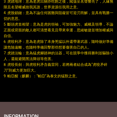
3. 虎踏地球：意為老虎出關亦吃飽之後，闖蕩至名聲響亮了，人緣無
限且名望權威捨我其誰，世界資源任我用之意。
4. 虎脫鎖鏈：意為不論任何困難與阻礙皆可迎刃而解，並具有戰勝一
切的意思。
5. 斷頭虎首相望：意為是虎的領袖，可加強魅力、威權及領導，不論
正面或背面的敵人都可清楚看見且帶來幸運，思緒敏捷並增加權威與
自信。
6. 虎咬利矛：意為老虎除了本身兇猛以外還帶著武器，隨時做好準備
讓危險遠離，也隨時準備回擊那些想要傷害自己的人。
7. 虎踏法輪：意為猛虎腳踏神的法器，可在競爭中獲得勝利並驅除小
人，還能避開黑法降頭等危害。
8. 虎咬長劍：與虎咬利矛含義雷同，若將兩者結合成為“虎咬矛碎
刀”則威力更加巨大。
9. 帕亞醒（麒麟）：“帕亞”為泰文的猛獸之意。
INFORMATION