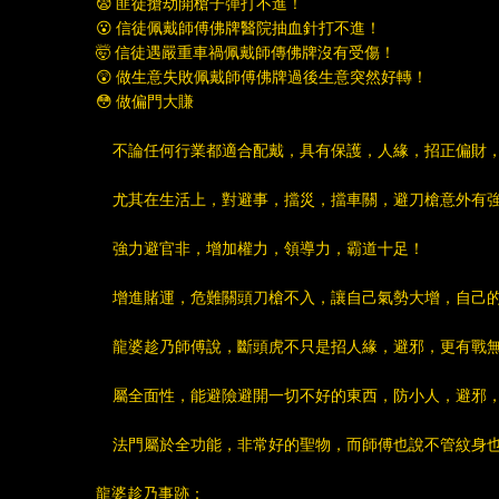
😨 匪徒搶劫開槍子彈打不進！
😮 信徒佩戴師傅佛牌醫院抽血針打不進！
🤯 信徒遇嚴重車禍佩戴師傳佛牌沒有受傷！
😲 做生意失敗佩戴師傅佛牌過後生意突然好轉！
😳 做偏門大賺
不論任何行業都適合配戴，具有保護，人緣，招正偏財，
尤其在生活上，對避事，擋災，擋車關，避刀槍意外有
強力避官非，增加權力，領導力，霸道十足！
增進賭運，危難關頭刀槍不入，讓自己氣勢大增，自己的
龍婆趁乃師傅說，斷頭虎不只是招人緣，避邪，更有戰
屬全面性，能避險避開一切不好的東西，防小人，避邪，
法門屬於全功能，非常好的聖物，而師傅也說不管紋身也
龍婆趁乃事跡：