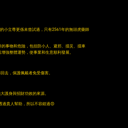
虎的小立尊更係未曾試過，只有2561年的無頭虎藥師
好的事物和危險，包括防小人、避邪、擋災、擋車
且增強整體運勢，使事業和生意順利發展。
轉回去，保護佩戴者免受傷害。
強大護身與招財功效的來源。
過貴人幫助，所以不容錯過😍