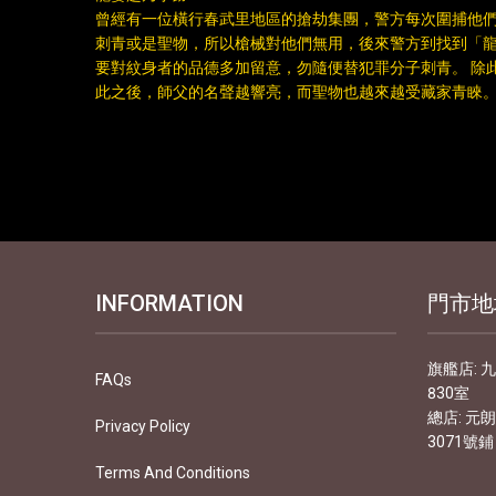
曾經有一位橫行春武里地區的搶劫集團，警方每次圍捕他
刺青或是聖物，所以槍械對他們無用，後來警方到找到「龍
要對紋身者的品德多加留意，勿隨便替犯罪分子刺青。 除
此之後，師父的名聲越響亮，而聖物也越來越受藏家青睞
INFORMATION
門市地
旗艦店: 
FAQs
830室
總店: 元
Privacy Policy
3071號鋪
Terms And Conditions