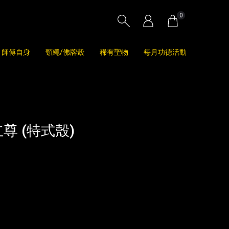
0
師傅自身
頸繩/佛牌殼
稀有聖物
每月功德活動
尊 (特式殼)