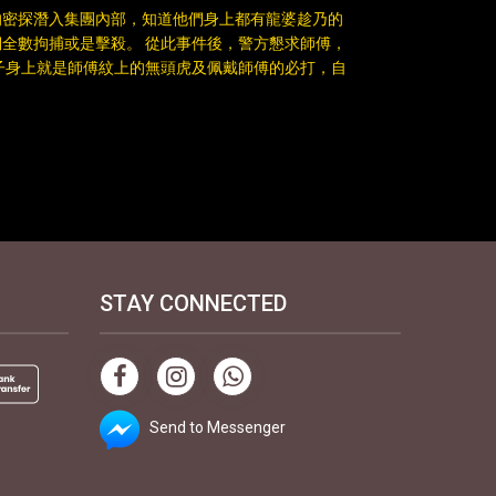
的密探潛入集團內部，知道他們身上都有龍婆趁乃的
全數拘捕或是擊殺。 從此事件後，警方懇求師傅，
子身上就是師傅紋上的無頭虎及佩戴師傅的必打，自
STAY CONNECTED
Send to Messenger