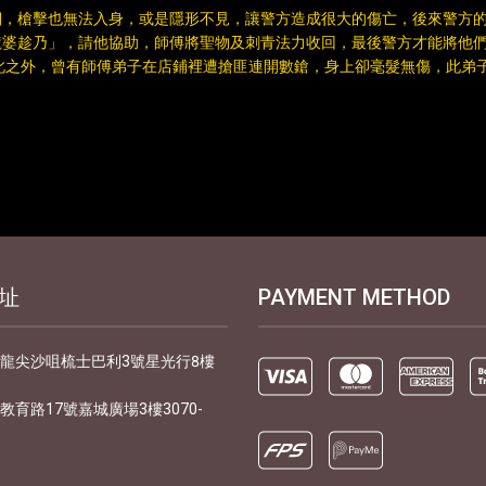
們，槍擊也無法入身，或是隱形不見，讓警方造成很大的傷亡，後來警方
婆趁乃」，請他協助，師傅將聖物及刺青法力收回，最後警方才能將他們
此之外，曾有師傅弟子在店鋪裡遭搶匪連開數鎗，身上卻毫髮無傷，此弟
。
址
PAYMENT METHOD
九龍尖沙咀梳士巴利3號星光行8樓
朗教育路17號嘉城廣場3樓3070-