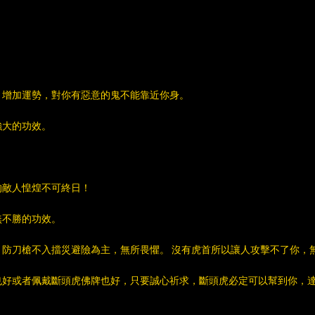
增加運勢，對你有惡意的鬼不能靠近你身。
強大的功效。
敵人惶煌不可終日！
無不勝的功效。
防刀槍不入擋災避險為主，無所畏懼。 沒有虎首所以讓人攻擊不了你，
好或者佩戴斷頭虎佛牌也好，只要誠心祈求，斷頭虎必定可以幫到你，