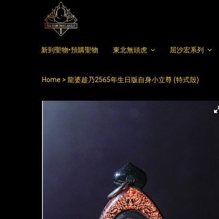
新到聖物•預購聖物
東北無頭虎
屈沙宏系列
Home
龍婆趁乃2565年生日版自身小立尊 (特式殼)