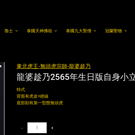
魯士
泰國天神佛祖
泰國九大聖僧
冠蘭聖物
東北虎王-無頭虎宗師-龍婆趁乃
龍婆趁乃2565年生日版自身小立
特式:
背面有虎皮+經線
底部刻有第一型態無頭虎
-
+