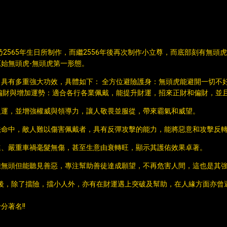
2565年生日所制作，而繼2556年後再次制作小立尊，而底部刻有無頭
始無頭虎-無頭虎第一形態。
具有多重強大功效，具體如下： 全方位避險護身：無頭虎能避開一切不
偏財與增加運勢：適合各行各業佩戴，能提升財運，招來正財和偏財，並
人運，並增強權威與領導力，讓人敬畏並服從，帶來霸氣和威望。
法命中，敵人難以傷害佩戴者，具有反彈攻擊的能力，能將惡意和攻擊反
進、嚴重車禍毫髮無傷，甚至生意由衰轉旺，顯示其護佑效果卓著。
雖無頭但能聽見善惡，專注幫助善徒達成願望，不再危害人間，這也是其
後，除了擋險，擋小人外，亦有在財運遇上突破及幫助，在人緣方面亦曾遇
著名!!