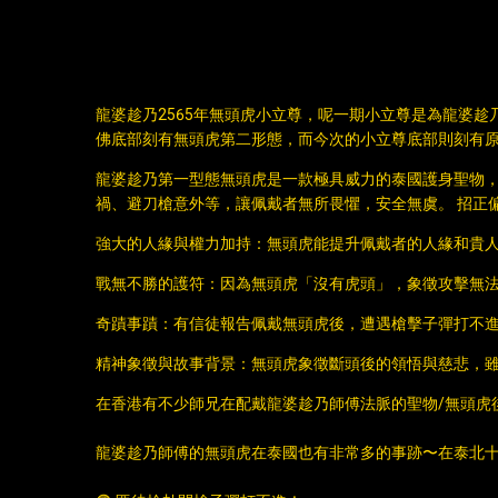
DESCRIPTION
龍婆趁乃2565年無頭虎小立尊，呢一期小立尊是為龍婆趁乃
佛底部刻有無頭虎第二形態，而今次的小立尊底部則刻有原
龍婆趁乃第一型態無頭虎是一款極具威力的泰國護身聖物，
禍、避刀槍意外等，讓佩戴者無所畏懼，安全無虞。 招正
強大的人緣與權力加持：無頭虎能提升佩戴者的人緣和貴
戰無不勝的護符：因為無頭虎「沒有虎頭」，象徵攻擊無
奇蹟事蹟：有信徒報告佩戴無頭虎後，遭遇槍擊子彈打不
精神象徵與故事背景：無頭虎象徵斷頭後的領悟與慈悲，
在香港有不少師兄在配戴龍婆趁乃師傅法脈的聖物/無頭虎
龍婆趁乃師傅的無頭虎在泰國也有非常多的事跡〜在泰北十分