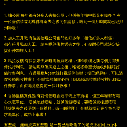
*
1. 抽公屋 每年都有好多人去抽公屋，但係每年抽中嘅又有幾多？ 有
一位善信請咗呢尊佛牌返去之後同佢請願，唔到一個月時間就已經排
到籌啦！
2. 加人工升職 有位善信喺公司奮鬥咗好多年（相信好多人都係），
都冇得升職加人工。 請咗呢尊佛牌返去之後，冇幾耐公司就決定提
拔佢仲加埋人工！
3. 馬拉收樓 有個新婚夫婦喺馬拉買咗樓，但喺收樓之前每個月都要
俾銀行利息。 請咗呢尊佛牌返去之後，嗰老婆希望快啲收到樓唔好
蝕咁多利息。 冇過幾耐Agent就打電話俾佢哋：樓已經起好，可以過
嚟拎鎖匙收樓啦！ 佢哋當然超開心啦！因為喺馬拉準時收樓已經係
件難事，而佢哋竟然提前一個月收樓！
4. 香港搵樓真係難 有對情侶喺香港準備上車買樓，但三年嚟都冇啱
心水嘅單位。 唔係地點唔啱，就係價錢唔啱，要唔係就樓層唔啱！
請咗返去之後唔到一個禮拜… 係一個禮拜！ 佢哋就搵到完全符合要
求嘅單位，成功上車啦！
五型虎---無頭虎第五型態: 是一隻已經吃飽了的老虎正在回上山休