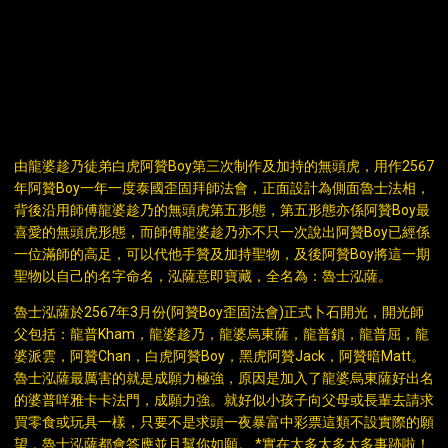
DESCRIPTION
由龍婆趁乃徒弟白虎阿贊Boy第三次制作及加持的無頭虎，用作2567
年阿贊Boy一年一度泰國歪固拜師法會，正面設計為側面魯士法相，
背後沿用師傅龍婆趁乃的無頭虎第五形態，第五形態亦係阿贊Boy最
喜愛的無頭虎形態，而師傅龍婆趁乃亦不只一次說出阿贊Boy已經係
一位滿師的高足，可以代他手贊及加持聖物，及後阿贊Boy將這一期
聖物以自己的名字命名，泓薩意即寶藏，全名為：魯士泓薩。
魯士泓薩於2567年3月份(阿贊Boy歪固法會)正式卜石開光，開光師
父包括：龍普Kham，龍婆趁乃，龍婆烏東薩，龍普鎖，龍普屈，龍
婆派雲，阿贊Chan，白虎阿贊Boy，黑虎阿贊Jack，阿贊暗Matt。
魯士泓薩最厲害的就是成願力極強，原因是加入了龍婆烏東薩好出名
的婆普咩雅卡卡法門，成願力強。就好似小孩子向父母或長輩去請求
買零食或玩具一樣，只要不是求頭一夜暴富中彩票這類不設實際的願
望，魯士泓薩都會答應並且幫你如願。 *實在太多太多太多事跡啦！