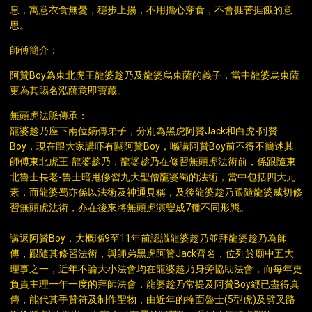
息，寓意衣食無憂，穩步上揚，不用擔心穿食，不會捱苦捱餓的意
思。
師傅簡介：
阿贊Boy為東北虎王龍婆趁乃及龍婆烏東薩的義子，當中龍婆烏東薩
更為其賜名泓薩意即寶藏。
無頭虎法脈傳承：
龍婆趁乃座下兩位嫡傳弟子，分別為黑虎阿贊Jack和白虎-阿贊
Boy，現在跟大家講吓有關阿贊Boy，喺講阿贊Boy前不得不簡述其
師傅東北虎王-龍婆趁乃，龍婆趁乃在修習無頭虎法術前，係跟隨東
北魯士長老-魯士暗甩修習九大聖僧龍婆蜀的法術，當中包括四大元
素，而龍婆蜀亦係以法術及神通見稱，及後龍婆趁乃跟隨龍婆威切修
習無頭虎法術，亦在後來將無頭虎演變成7種不同形態。
講返阿贊Boy，大概喺9至11年前認識龍婆趁乃並拜龍婆趁乃為師
傅，跟隨其修習法術，與師弟黑虎阿贊Jack齊名，位列於廟中五大
理事之一，近年不論大小法會均在龍婆趁乃身旁協助法會，而每年更
負責主理一年一度的拜師法會，龍婆趁乃常提及阿贊Boy經已盡得真
傳，能代其手贊符及制作聖物，由近年的掩面魯士(5型虎)及劈叉路