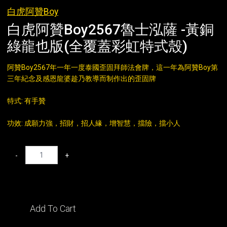
白虎阿贊Boy
白虎阿贊Boy2567魯士泓薩 -黃銅
綠龍也版(全覆蓋彩虹特式殼)
阿贊Boy2567年一年一度泰國歪固拜師法會牌，這一年為阿贊Boy第
三年紀念及感恩龍婆趁乃教導而制作出的歪固牌
特式: 有手贊
功效: 成願力強，招財，招人緣，增智慧，擋險，擋小人
-
+
Add To Cart