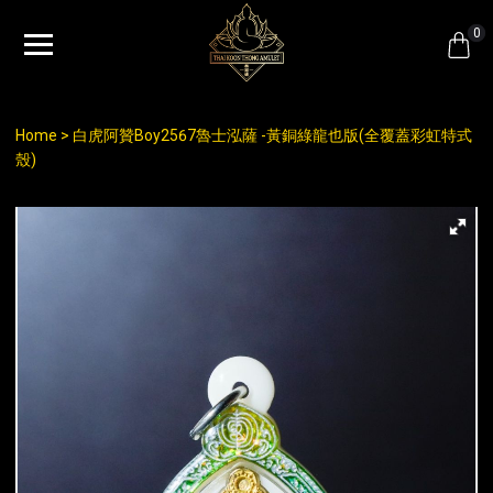
0
Home
白虎阿贊Boy2567魯士泓薩 -黃銅綠龍也版(全覆蓋彩虹特式
殼)