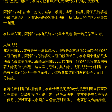
近(1型虎)的推出，在官方已有屬於阿贊Boy系列的無頭虎聖物。
阿贊Boy本性謙卑，善良，健談，孝順，博學，低調，除了跟龍婆趁
乃修習法術外，阿贊Boy是修習魯士法術，所以所出的聖物大多跟魯
士有關。
在法術方面，阿贊Boy亦有跟隨東北魯士長老-魯士暗甩修習法術。
人緣法門：
此外阿贊Boy亦有著另一法脈傳承，那就是森林派龍普滿弟子龍婆烏
東薩的傳承，阿贊Boy係龍婆烏東薩的親傳弟子，在泰國東北部很多
法會也會邀請龍婆烏東薩及阿贊Boy出席加持，龍婆烏東薩在泰國有
著人緣高僧的稱譽，速立咩打勁勁，其人緣，成願法門十分利害，如
果有幸跟2位師傅一齊見面聊天，你就會知道他們沒有架子，而且十
分健談。
有著這麽利害的法脈傳承，在疫情過後阿贊Boy先後受到馬來西亞及
台灣邀請，到該地接見善信，進行刺符及法事，早前更是在台灣接近
一個月，所以而家去泰國亦未必會見到師傅，一定要預先查詢行程。