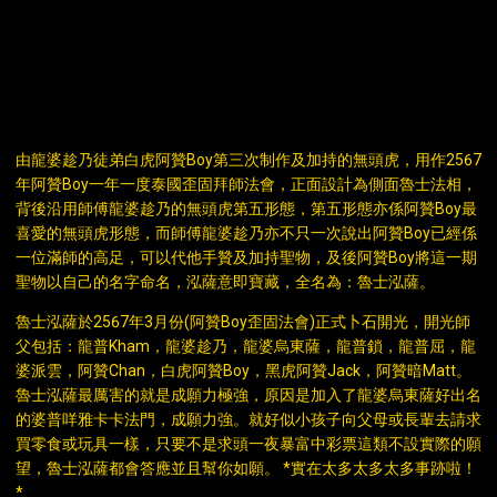
DESCRIPTION
由龍婆趁乃徒弟白虎阿贊Boy第三次制作及加持的無頭虎，用作2567
年阿贊Boy一年一度泰國歪固拜師法會，正面設計為側面魯士法相，
背後沿用師傅龍婆趁乃的無頭虎第五形態，第五形態亦係阿贊Boy最
喜愛的無頭虎形態，而師傅龍婆趁乃亦不只一次說出阿贊Boy已經係
一位滿師的高足，可以代他手贊及加持聖物，及後阿贊Boy將這一期
聖物以自己的名字命名，泓薩意即寶藏，全名為：魯士泓薩。
魯士泓薩於2567年3月份(阿贊Boy歪固法會)正式卜石開光，開光師
父包括：龍普Kham，龍婆趁乃，龍婆烏東薩，龍普鎖，龍普屈，龍
婆派雲，阿贊Chan，白虎阿贊Boy，黑虎阿贊Jack，阿贊暗Matt。
魯士泓薩最厲害的就是成願力極強，原因是加入了龍婆烏東薩好出名
的婆普咩雅卡卡法門，成願力強。就好似小孩子向父母或長輩去請求
買零食或玩具一樣，只要不是求頭一夜暴富中彩票這類不設實際的願
望，魯士泓薩都會答應並且幫你如願。 *實在太多太多太多事跡啦！
*