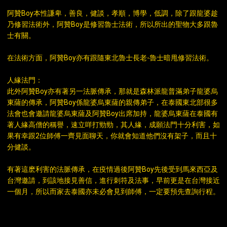
阿贊Boy本性謙卑，善良，健談，孝順，博學，低調，除了跟龍婆趁
乃修習法術外，阿贊Boy是修習魯士法術，所以所出的聖物大多跟魯
士有關。
在法術方面，阿贊Boy亦有跟隨東北魯士長老-魯士暗甩修習法術。
人緣法門：
此外阿贊Boy亦有著另一法脈傳承，那就是森林派龍普滿弟子龍婆烏
東薩的傳承，阿贊Boy係龍婆烏東薩的親傳弟子，在泰國東北部很多
法會也會邀請龍婆烏東薩及阿贊Boy出席加持，龍婆烏東薩在泰國有
著人緣高僧的稱譽，速立咩打勁勁，其人緣，成願法門十分利害，如
果有幸跟2位師傅一齊見面聊天，你就會知道他們沒有架子，而且十
分健談。
有著這麽利害的法脈傳承，在疫情過後阿贊Boy先後受到馬來西亞及
台灣邀請，到該地接見善信，進行刺符及法事，早前更是在台灣接近
一個月，所以而家去泰國亦未必會見到師傅，一定要預先查詢行程。