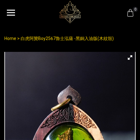
0
Home
白虎阿贊Boy2567魯士泓薩 -黑銅入油版(木紋殼)