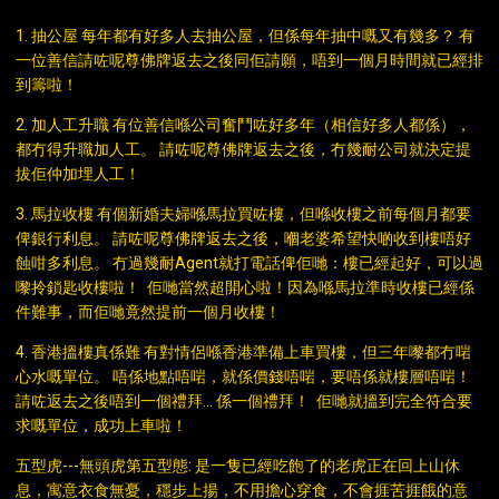
1. 抽公屋 每年都有好多人去抽公屋，但係每年抽中嘅又有幾多？ 有
一位善信請咗呢尊佛牌返去之後同佢請願，唔到一個月時間就已經排
到籌啦！
2. 加人工升職 有位善信喺公司奮鬥咗好多年（相信好多人都係），
都冇得升職加人工。 請咗呢尊佛牌返去之後，冇幾耐公司就決定提
拔佢仲加埋人工！
3. 馬拉收樓 有個新婚夫婦喺馬拉買咗樓，但喺收樓之前每個月都要
俾銀行利息。 請咗呢尊佛牌返去之後，嗰老婆希望快啲收到樓唔好
蝕咁多利息。 冇過幾耐Agent就打電話俾佢哋：樓已經起好，可以過
嚟拎鎖匙收樓啦！ 佢哋當然超開心啦！因為喺馬拉準時收樓已經係
件難事，而佢哋竟然提前一個月收樓！
4. 香港搵樓真係難 有對情侶喺香港準備上車買樓，但三年嚟都冇啱
心水嘅單位。 唔係地點唔啱，就係價錢唔啱，要唔係就樓層唔啱！
請咗返去之後唔到一個禮拜… 係一個禮拜！ 佢哋就搵到完全符合要
求嘅單位，成功上車啦！
五型虎---無頭虎第五型態: 是一隻已經吃飽了的老虎正在回上山休
息，寓意衣食無憂，穩步上揚，不用擔心穿食，不會捱苦捱餓的意