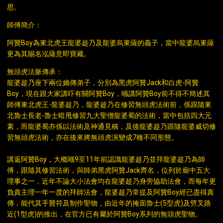
思。
師傅簡介：
阿贊Boy為東北虎王龍婆趁乃及龍婆烏東薩的義子，當中龍婆烏東薩
更為其賜名泓薩意即寶藏。
無頭虎法脈傳承：
龍婆趁乃座下兩位嫡傳弟子，分別為黑虎阿贊Jack和白虎-阿贊
Boy，現在跟大家講吓有關阿贊Boy，喺講阿贊Boy前不得不簡述其
師傅東北虎王-龍婆趁乃，龍婆趁乃在修習無頭虎法術前，係跟隨東
北魯士長老-魯士暗甩修習九大聖僧龍婆蜀的法術，當中包括四大元
素，而龍婆蜀亦係以法術及神通見稱，及後龍婆趁乃跟隨龍婆威切修
習無頭虎法術，亦在後來將無頭虎演變成7種不同形態。
講返阿贊Boy，大概喺9至11年前認識龍婆趁乃並拜龍婆趁乃為師
傅，跟隨其修習法術，與師弟黑虎阿贊Jack齊名，位列於廟中五大
理事之一，近年不論大小法會均在龍婆趁乃身旁協助法會，而每年更
負責主理一年一度的拜師法會，龍婆趁乃常提及阿贊Boy經已盡得真
傳，能代其手贊符及制作聖物，由近年的掩面魯士(5型虎)及劈叉路
近(1型虎)的推出，在官方已有屬於阿贊Boy系列的無頭虎聖物。