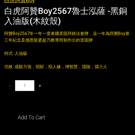
白虎阿贊Boy
白虎阿贊Boy2567魯士泓薩 -黑銅
入油版(木紋殼)
阿贊Boy2567年一年一度泰國歪固拜師法會牌，這一年為阿贊Boy第
三年紀念及感恩龍婆趁乃教導而制作出的歪固牌
特式: 入油版
功效: 成願力強，招財，招人緣，增智慧，擋險，擋小人
-
+
Add To Cart